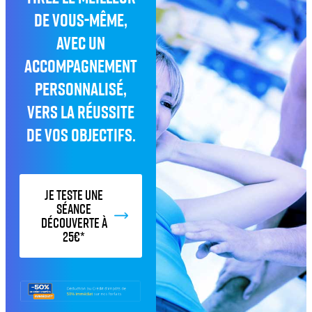
de vous-même,
avec un
accompagnement
personnalisé,
vers la réussite
de vos objectifs.
Je teste une
séance
découverte à
25€*